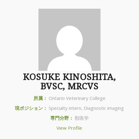
KOSUKE KINOSHITA,
BVSC, MRCVS
所属：
Ontario Veterinary College
現ポジション：
Specialty intern, Diagnostic imaging
専門分野：
獣医学
View Profile