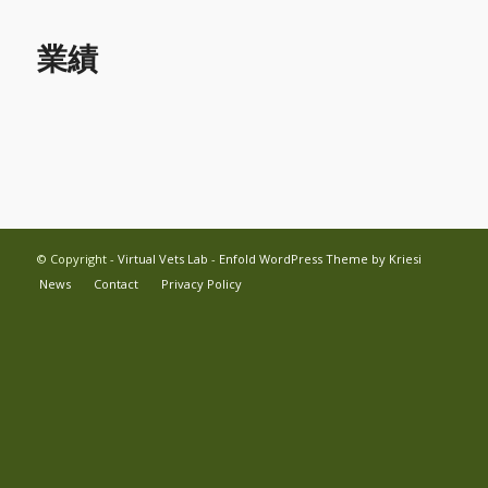
業績
© Copyright -
Virtual Vets Lab
-
Enfold WordPress Theme by Kriesi
News
Contact
Privacy Policy