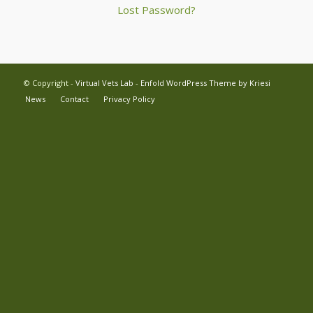
Lost Password?
© Copyright -
Virtual Vets Lab
-
Enfold WordPress Theme by Kriesi
News
Contact
Privacy Policy